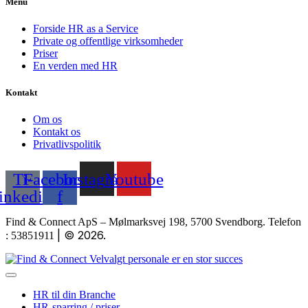
Menu
Forside HR as a Service
Private og offentlige virksomheder
Priser
En verden med HR
Kontakt
Om os
Kontakt os
Privatlivspolitik
Ti-
Facebook-
Instagram
Youtube
linkedin
f
Find & Connect ApS – Mølmarksvej 198, 5700 Svendborg. Telefon
|
© 2026.
: 53851911
HR til din Branche
HR-sparring / priser