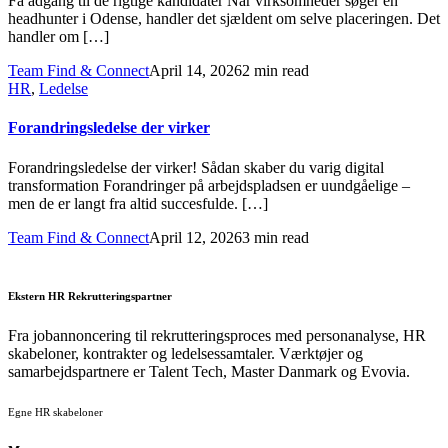
Få adgang til de rigtige kandidater Når virksomheder søger en
headhunter i Odense, handler det sjældent om selve placeringen. Det
handler om […]
Team Find & Connect
April 14, 2026
2 min read
HR
,
Ledelse
Forandringsledelse der virker
Forandringsledelse der virker! Sådan skaber du varig digital
transformation Forandringer på arbejdspladsen er uundgåelige –
men de er langt fra altid succesfulde. […]
Team Find & Connect
April 12, 2026
3 min read
Ekstern HR Rekrutteringspartner
Fra jobannoncering til rekrutteringsproces med personanalyse, HR
skabeloner, kontrakter og ledelsessamtaler. Værktøjer og
samarbejdspartnere er Talent Tech, Master Danmark og Evovia.
Egne HR skabeloner