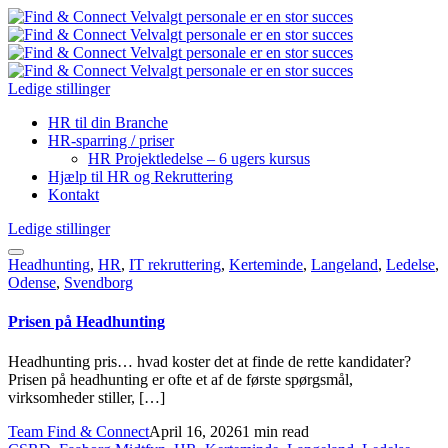
Ledige stillinger
HR til din Branche
HR-sparring / priser
HR Projektledelse – 6 ugers kursus
Hjælp til HR og Rekruttering
Kontakt
Ledige stillinger
Headhunting
,
HR
,
IT rekruttering
,
Kerteminde
,
Langeland
,
Ledelse
,
Odense
,
Svendborg
Prisen på Headhunting
Headhunting pris… hvad koster det at finde de rette kandidater?
Prisen på headhunting er ofte et af de første spørgsmål,
virksomheder stiller, […]
Team Find & Connect
April 16, 2026
1 min read