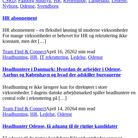
CSRD
,
Faaborg Midtfyn
,
HR
,
Kerteminde
,
Langeland
,
Ledelse
,
Nyborg
,
Odense
,
Svendborg
HR abonnement
HR abonnement – en fleksibel løsning til moderne virksomheder
For mange virksomheder er behovet for HR og rekruttering ikke
konstant, men det […]
Team Find & Connect
April 16, 2026
2 min read
Headhunting
,
HR
,
IT rekruttering
,
Ledelse
,
Odense
Headhuntere i Danmark: Hvordan de arbejder i Odense,
Aarhus og København og hvad der adskiller bureauerne
Headhunting er ikke længere kun for direktører i store
virksomheder. I dagens danske arbejdsmarked spiller headhuntere en
central rolle i rekruttering på […]
Team Find & Connect
April 14, 2026
4 min read
Headhunting
,
HR
,
Ledelse
,
Odense
Headhunter Odense, få adgang til de rigtige kandidater