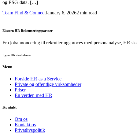
og ESG-data. […]
Team Find & Connect
January 6, 2026
2 min read
Ekstern HR Rekrutteringspartner
Fra jobannoncering til rekrutteringsproces med personanalyse, HR sk
Egne HR skabeloner
Menu
Forside HR as a Service
Private og offentlige virksomheder
Priser
En verden med HR
Kontakt
Om os
Kontakt os
Privatlivspolitik