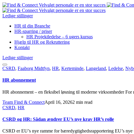
Ledige stillinger
HR til din Branche
HR-sparring / priser
HR Projektledelse – 6 ugers kursus
Hjælp til HR og Rekruttering
Kontakt
Ledige stillinger
CSRD
,
Faaborg Midtfyn
,
HR
,
Kerteminde
,
Langeland
,
Ledelse
,
Nyb
HR abonnement
HR abonnement – en fleksibel løsning til moderne virksomheder For 
Team Find & Connect
April 16, 2026
2 min read
CSRD
,
HR
CSRD og HR: Sådan ændrer EU’s nye krav HR’s rolle
CSRD er EU’s nye ramme for bæredygtighedsrapportering EU’s nye C