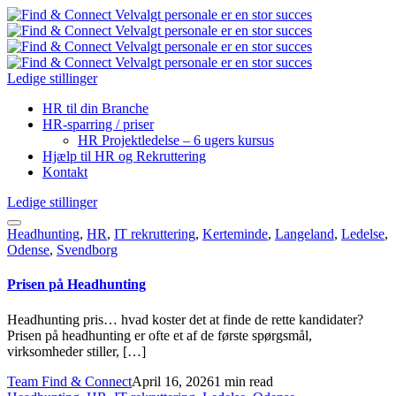
Ledige stillinger
HR til din Branche
HR-sparring / priser
HR Projektledelse – 6 ugers kursus
Hjælp til HR og Rekruttering
Kontakt
Ledige stillinger
Headhunting
,
HR
,
IT rekruttering
,
Kerteminde
,
Langeland
,
Ledelse
,
Odense
,
Svendborg
Prisen på Headhunting
Headhunting pris… hvad koster det at finde de rette kandidater?
Prisen på headhunting er ofte et af de første spørgsmål,
virksomheder stiller, […]
Team Find & Connect
April 16, 2026
1 min read