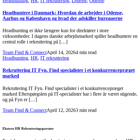
Headhunting
,
HR
,
IT rekruttering
,
Ledelse
,
Odense
Headhuntere i Danmark: Hvordan de arbejder i Odense,
Aarhus og København og hvad der adskiller bureauerne
Headhunting er ikke længere kun for direktører i store
virksomheder. I dagens danske arbejdsmarked spiller headhuntere en
central rolle i rekruttering på […]
Team Find & Connect
April 14, 2026
4 min read
Headhunting
,
HR
,
IT rekruttering
Rekruttering IT Fyn. Find specialister i et konkurrencepræget
marked
Rekruttering IT Fyn. Find specialister i et konkurrencepræget
marked Efterspørgslen på IT-specialister har i flere år været stigende,
og på Fyn er […]
Team Find & Connect
April 12, 2026
3 min read
Ekstern HR Rekrutteringspartner