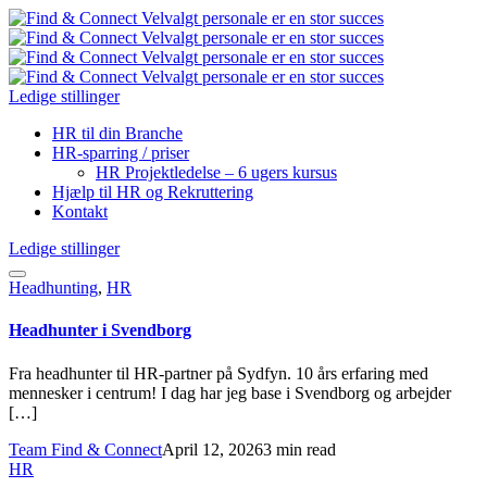
Ledige stillinger
HR til din Branche
HR-sparring / priser
HR Projektledelse – 6 ugers kursus
Hjælp til HR og Rekruttering
Kontakt
Ledige stillinger
Headhunting
,
HR
Headhunter i Svendborg
Fra headhunter til HR-partner på Sydfyn. 10 års erfaring med
mennesker i centrum! I dag har jeg base i Svendborg og arbejder
[…]
Team Find & Connect
April 12, 2026
3 min read
HR