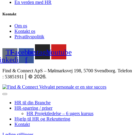
En verden med HR
Kontakt
Om os
Kontakt os
Privatlivspolitik
Ti-
Facebook-
Instagram
Youtube
linkedin
f
Find & Connect ApS – Mølmarksvej 198, 5700 Svendborg. Telefon
|
© 2026.
: 53851911
HR til din Branche
HR-sparring / priser
HR Projektledelse – 6 ugers kursus
Hjælp til HR og Rekruttering
Kontakt
Ledige stillinger