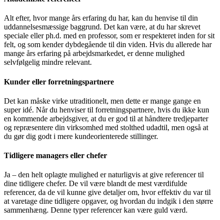
Alt efter, hvor mange års erfaring du har, kan du henvise til din
uddannelsesmæssige baggrund. Det kan være, at du har skrevet
speciale eller ph.d. med en professor, som er respekteret inden for sit
felt, og som kender dybdegående til din viden. Hvis du allerede har
mange års erfaring på arbejdsmarkedet, er denne mulighed
selvfølgelig mindre relevant.
Kunder eller forretningspartnere
Det kan måske virke utraditionelt, men dette er mange gange en
super idé. Når du henviser til forretningspartnere, hvis du ikke kun
en kommende arbejdsgiver, at du er god til at håndtere tredjeparter
og repræsentere din virksomhed med stolthed udadtil, men også at
du gør dig godt i mere kundeorienterede stillinger.
Tidligere managers eller chefer
Ja – den helt oplagte mulighed er naturligvis at give referencer til
dine tidligere chefer. De vil være blandt de mest værdifulde
referencer, da de vil kunne give detaljer om, hvor effektiv du var til
at varetage dine tidligere opgaver, og hvordan du indgik i den større
sammenhæng. Denne typer referencer kan være guld værd.