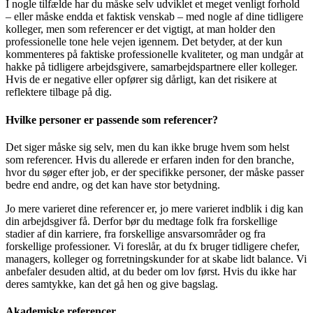
I nogle tilfælde har du måske selv udviklet et meget venligt forhold
– eller måske endda et faktisk venskab – med nogle af dine tidligere
kolleger, men som referencer er det vigtigt, at man holder den
professionelle tone hele vejen igennem. Det betyder, at der kun
kommenteres på faktiske professionelle kvaliteter, og man undgår at
hakke på tidligere arbejdsgivere, samarbejdspartnere eller kolleger.
Hvis de er negative eller opfører sig dårligt, kan det risikere at
reflektere tilbage på dig.
Hvilke personer er passende som referencer?
Det siger måske sig selv, men du kan ikke bruge hvem som helst
som referencer. Hvis du allerede er erfaren inden for den branche,
hvor du søger efter job, er der specifikke personer, der måske passer
bedre end andre, og det kan have stor betydning.
Jo mere varieret dine referencer er, jo mere varieret indblik i dig kan
din arbejdsgiver få. Derfor bør du medtage folk fra forskellige
stadier af din karriere, fra forskellige ansvarsområder og fra
forskellige professioner. Vi foreslår, at du fx bruger tidligere chefer,
managers, kolleger og forretningskunder for at skabe lidt balance. Vi
anbefaler desuden altid, at du beder om lov først. Hvis du ikke har
deres samtykke, kan det gå hen og give bagslag.
Akademiske referencer