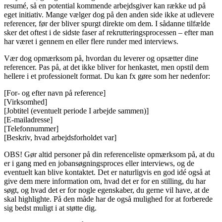
resumé, så en potential kommende arbejdsgiver kan række ud på
eget initiativ. Mange vælger dog på den anden side ikke at udlevere
referencer, før der bliver spurgt direkte om dem. I sådanne tilfælde
sker det oftest i de sidste faser af rekrutteringsprocessen – efter man
har været i gennem en eller flere runder med interviews.
Vær dog opmærksom på, hvordan du leverer og opsætter dine
referencer. Pas på, at det ikke bliver for henkastet, men opstil dem
hellere i et professionelt format. Du kan fx gøre som her nedenfor:
[For- og efter navn på reference]
[Virksomhed]
[Jobtitel (eventuelt periode I arbejde sammen)]
[E-mailadresse]
[Telefonnummer]
[Beskriv, hvad arbejdsforholdet var]
OBS! Gør altid personer på din referenceliste opmærksom på, at du
er i gang med en jobansøgningsproces eller interviews, og de
eventuelt kan blive kontaktet. Det er naturligvis en god idé også at
give dem mere information om, hvad det er for en stilling, du har
søgt, og hvad det er for nogle egenskaber, du gerne vil have, at de
skal highlighte. På den måde har de også mulighed for at forberede
sig bedst muligt i at støtte dig.