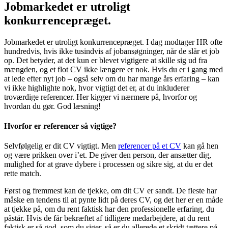
Jobmarkedet er utroligt
konkurrencepræget.
Jobmarkedet er utroligt konkurrencepræget. I dag modtager HR ofte
hundredvis, hvis ikke tusindvis af jobansøgninger, når de slår et job
op. Det betyder, at det kun er blevet vigtigere at skille sig ud fra
mængden, og et flot CV ikke længere er nok. Hvis du er i gang med
at lede efter nyt job – også selv om du har mange års erfaring – kan
vi ikke highlighte nok, hvor vigtigt det er, at du inkluderer
troværdige referencer. Her kigger vi nærmere på, hvorfor og
hvordan du gør. God læsning!
Hvorfor er referencer så vigtige?
Selvfølgelig er dit CV vigtigt. Men
referencer på et CV
kan gå hen
og være prikken over i’et. De giver den person, der ansætter dig,
mulighed for at grave dybere i processen og sikre sig, at du er det
rette match.
Først og fremmest kan de tjekke, om dit CV er sandt. De fleste har
måske en tendens til at pynte lidt på deres CV, og det her er en måde
at tjekke på, om du rent faktisk har den professionelle erfaring, du
påstår. Hvis de får bekræftet af tidligere medarbejdere, at du rent
faktisk er så god, som du siger, så er du allerede et skridt tættere på