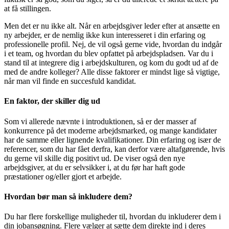
at få stillingen.
Men det er nu ikke alt. Når en arbejdsgiver leder efter at ansætte en
ny arbejder, er de nemlig ikke kun interesseret i din erfaring og
professionelle profil. Nej, de vil også gerne vide, hvordan du indgår
i et team, og hvordan du blev opfattet på arbejdspladsen. Var du i
stand til at integrere dig i arbejdskulturen, og kom du godt ud af de
med de andre kolleger? Alle disse faktorer er mindst lige så vigtige,
når man vil finde en succesfuld kandidat.
En faktor, der skiller dig ud
Som vi allerede nævnte i introduktionen, så er der masser af
konkurrence på det moderne arbejdsmarked, og mange kandidater
har de samme eller lignende kvalifikationer. Din erfaring og især de
referencer, som du har fået derfra, kan derfor være altafgørende, hvis
du gerne vil skille dig positivt ud. De viser også den nye
arbejdsgiver, at du er selvsikker i, at du før har haft gode
præstationer og/eller gjort et arbejde.
Hvordan bør man så inkludere dem?
Du har flere forskellige muligheder til, hvordan du inkluderer dem i
din jobansøgning. Flere vælger at sætte dem direkte ind i deres